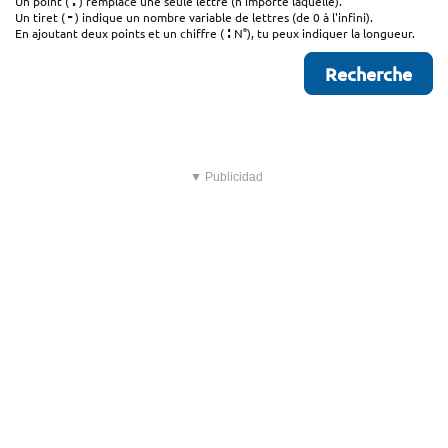
.
Un point (
) remplace une seule lettre (n'importe laquelle).
-
Un tiret (
) indique un nombre variable de lettres (de 0 à l'infini).
:
En ajoutant deux points et un chiffre (
N°), tu peux indiquer la longueur.
▼ Publicidad