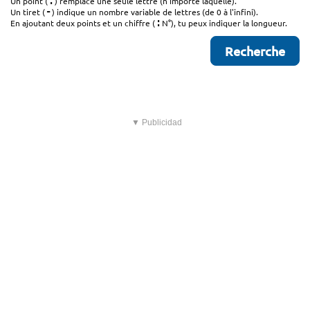
.
Un point (
) remplace une seule lettre (n'importe laquelle).
-
Un tiret (
) indique un nombre variable de lettres (de 0 à l'infini).
:
En ajoutant deux points et un chiffre (
N°), tu peux indiquer la longueur.
▼ Publicidad