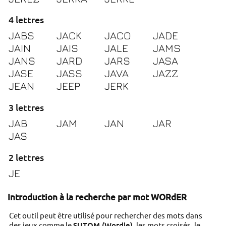
4 lettres
JABS
JACK
JACO
JADE
JAIN
JAIS
JALE
JAMS
JANS
JARD
JARS
JASA
JASE
JASS
JAVA
JAZZ
JEAN
JEEP
JERK
3 lettres
JAB
JAM
JAN
JAR
JAS
2 lettres
JE
Introduction à la recherche par mot WORdER
Cet outil peut être utilisé pour rechercher des mots dans
des jeux comme le
SUTOM (Wordle)
, les mots croisés, le