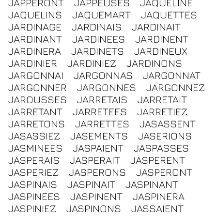
JAPPERONT
JAPPEUSES
JAQUELINE
JAQUELINS
JAQUEMART
JAQUETTES
JARDINAGE
JARDINAIS
JARDINAIT
JARDINANT
JARDINEES
JARDINENT
JARDINERA
JARDINETS
JARDINEUX
JARDINIER
JARDINIEZ
JARDINONS
JARGONNAI
JARGONNAS
JARGONNAT
JARGONNER
JARGONNES
JARGONNEZ
JAROUSSES
JARRETAIS
JARRETAIT
JARRETANT
JARRETEES
JARRETIEZ
JARRETONS
JARRETTES
JASASSENT
JASASSIEZ
JASEMENTS
JASERIONS
JASMINEES
JASPAIENT
JASPASSES
JASPERAIS
JASPERAIT
JASPERENT
JASPERIEZ
JASPERONS
JASPERONT
JASPINAIS
JASPINAIT
JASPINANT
JASPINEES
JASPINENT
JASPINERA
JASPINIEZ
JASPINONS
JASSAIENT