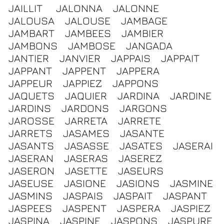
JAILLIT
JALONNA
JALONNE
JALOUSA
JALOUSE
JAMBAGE
JAMBART
JAMBEES
JAMBIER
JAMBONS
JAMBOSE
JANGADA
JANTIER
JANVIER
JAPPAIS
JAPPAIT
JAPPANT
JAPPENT
JAPPERA
JAPPEUR
JAPPIEZ
JAPPONS
JAQUETS
JAQUIER
JARDINA
JARDINE
JARDINS
JARDONS
JARGONS
JAROSSE
JARRETA
JARRETE
JARRETS
JASAMES
JASANTE
JASANTS
JASASSE
JASATES
JASERAI
JASERAN
JASERAS
JASEREZ
JASERON
JASETTE
JASEURS
JASEUSE
JASIONE
JASIONS
JASMINE
JASMINS
JASPAIS
JASPAIT
JASPANT
JASPEES
JASPENT
JASPERA
JASPIEZ
JASPINA
JASPINE
JASPONS
JASPURE