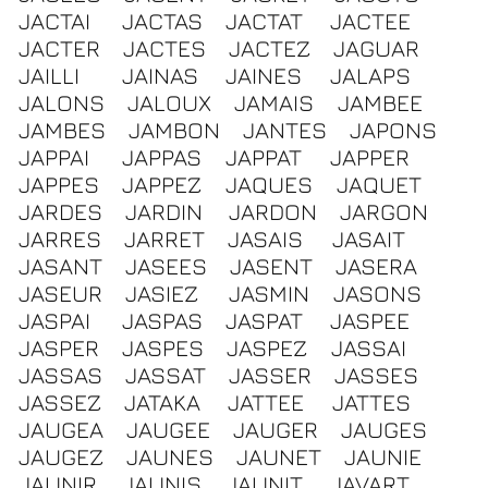
JACTAI
JACTAS
JACTAT
JACTEE
JACTER
JACTES
JACTEZ
JAGUAR
JAILLI
JAINAS
JAINES
JALAPS
JALONS
JALOUX
JAMAIS
JAMBEE
JAMBES
JAMBON
JANTES
JAPONS
JAPPAI
JAPPAS
JAPPAT
JAPPER
JAPPES
JAPPEZ
JAQUES
JAQUET
JARDES
JARDIN
JARDON
JARGON
JARRES
JARRET
JASAIS
JASAIT
JASANT
JASEES
JASENT
JASERA
JASEUR
JASIEZ
JASMIN
JASONS
JASPAI
JASPAS
JASPAT
JASPEE
JASPER
JASPES
JASPEZ
JASSAI
JASSAS
JASSAT
JASSER
JASSES
JASSEZ
JATAKA
JATTEE
JATTES
JAUGEA
JAUGEE
JAUGER
JAUGES
JAUGEZ
JAUNES
JAUNET
JAUNIE
JAUNIR
JAUNIS
JAUNIT
JAVART