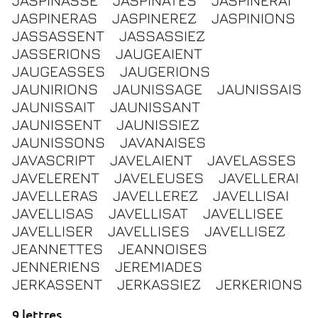
JASPINASSE
JASPINATES
JASPINERAI
JASPINERAS
JASPINEREZ
JASPINIONS
JASSASSENT
JASSASSIEZ
JASSERIONS
JAUGEAIENT
JAUGEASSES
JAUGERIONS
JAUNIRIONS
JAUNISSAGE
JAUNISSAIS
JAUNISSAIT
JAUNISSANT
JAUNISSENT
JAUNISSIEZ
JAUNISSONS
JAVANAISES
JAVASCRIPT
JAVELAIENT
JAVELASSES
JAVELERENT
JAVELEUSES
JAVELLERAI
JAVELLERAS
JAVELLEREZ
JAVELLISAI
JAVELLISAS
JAVELLISAT
JAVELLISEE
JAVELLISER
JAVELLISES
JAVELLISEZ
JEANNETTES
JEANNOISES
JENNERIENS
JEREMIADES
JERKASSENT
JERKASSIEZ
JERKERIONS
9 lettres