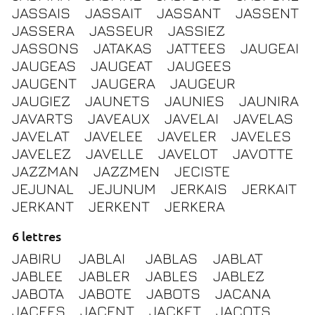
JASSAIS
JASSAIT
JASSANT
JASSENT
JASSERA
JASSEUR
JASSIEZ
JASSONS
JATAKAS
JATTEES
JAUGEAI
JAUGEAS
JAUGEAT
JAUGEES
JAUGENT
JAUGERA
JAUGEUR
JAUGIEZ
JAUNETS
JAUNIES
JAUNIRA
JAVARTS
JAVEAUX
JAVELAI
JAVELAS
JAVELAT
JAVELEE
JAVELER
JAVELES
JAVELEZ
JAVELLE
JAVELOT
JAVOTTE
JAZZMAN
JAZZMEN
JECISTE
JEJUNAL
JEJUNUM
JERKAIS
JERKAIT
JERKANT
JERKENT
JERKERA
6 lettres
JABIRU
JABLAI
JABLAS
JABLAT
JABLEE
JABLER
JABLES
JABLEZ
JABOTA
JABOTE
JABOTS
JACANA
JACEES
JACENT
JACKET
JACOTS