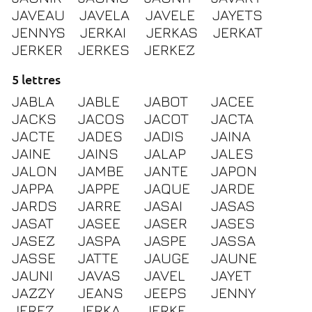
JAVEAU
JAVELA
JAVELE
JAYETS
JENNYS
JERKAI
JERKAS
JERKAT
JERKER
JERKES
JERKEZ
5 lettres
JABLA
JABLE
JABOT
JACEE
JACKS
JACOS
JACOT
JACTA
JACTE
JADES
JADIS
JAINA
JAINE
JAINS
JALAP
JALES
JALON
JAMBE
JANTE
JAPON
JAPPA
JAPPE
JAQUE
JARDE
JARDS
JARRE
JASAI
JASAS
JASAT
JASEE
JASER
JASES
JASEZ
JASPA
JASPE
JASSA
JASSE
JATTE
JAUGE
JAUNE
JAUNI
JAVAS
JAVEL
JAYET
JAZZY
JEANS
JEEPS
JENNY
JEREZ
JERKA
JERKE