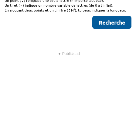
.
Un point (
) remplace une seule lettre (n'importe laquelle).
-
Un tiret (
) indique un nombre variable de lettres (de 0 à l'infini).
:
En ajoutant deux points et un chiffre (
N°), tu peux indiquer la longueur.
▼ Publicidad