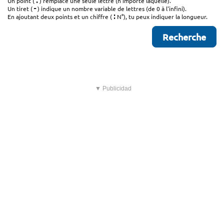
.
Un point (
) remplace une seule lettre (n'importe laquelle).
-
Un tiret (
) indique un nombre variable de lettres (de 0 à l'infini).
:
En ajoutant deux points et un chiffre (
N°), tu peux indiquer la longueur.
▼ Publicidad