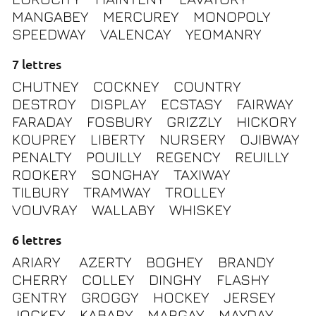
MANGABEY
MERCUREY
MONOPOLY
SPEEDWAY
VALENCAY
YEOMANRY
7 lettres
CHUTNEY
COCKNEY
COUNTRY
DESTROY
DISPLAY
ECSTASY
FAIRWAY
FARADAY
FOSBURY
GRIZZLY
HICKORY
KOUPREY
LIBERTY
NURSERY
OJIBWAY
PENALTY
POUILLY
REGENCY
REUILLY
ROOKERY
SONGHAY
TAXIWAY
TILBURY
TRAMWAY
TROLLEY
VOUVRAY
WALLABY
WHISKEY
6 lettres
ARIARY
AZERTY
BOGHEY
BRANDY
CHERRY
COLLEY
DINGHY
FLASHY
GENTRY
GROGGY
HOCKEY
JERSEY
JOCKEY
KABARY
MARGAY
MAYDAY