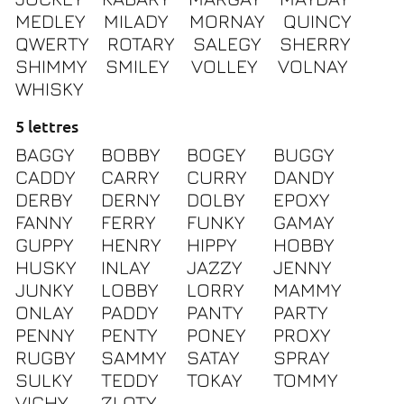
MEDLEY
MILADY
MORNAY
QUINCY
QWERTY
ROTARY
SALEGY
SHERRY
SHIMMY
SMILEY
VOLLEY
VOLNAY
WHISKY
5 lettres
BAGGY
BOBBY
BOGEY
BUGGY
CADDY
CARRY
CURRY
DANDY
DERBY
DERNY
DOLBY
EPOXY
FANNY
FERRY
FUNKY
GAMAY
GUPPY
HENRY
HIPPY
HOBBY
HUSKY
INLAY
JAZZY
JENNY
JUNKY
LOBBY
LORRY
MAMMY
ONLAY
PADDY
PANTY
PARTY
PENNY
PENTY
PONEY
PROXY
RUGBY
SAMMY
SATAY
SPRAY
SULKY
TEDDY
TOKAY
TOMMY
VICHY
ZLOTY