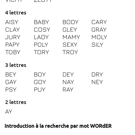
4 lettres
AISY
BABY
BODY
CARY
CLAY
COSY
GLEY
GRAY
JURY
LADY
MAMY
MOLY
PAPY
POLY
SEXY
SILY
TOBY
TORY
TROY
3 lettres
BEY
BOY
DEY
DRY
GAY
GOY
NAY
NEY
PSY
PUY
RAY
2 lettres
AY
Introduction à la recherche par mot WORdER