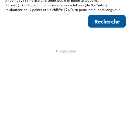
.
Un point (
) remplace une seule lettre (n'importe laquelle).
-
Un tiret (
) indique un nombre variable de lettres (de 0 à l'infini).
:
En ajoutant deux points et un chiffre (
N°), tu peux indiquer la longueur.
▼ Publicidad