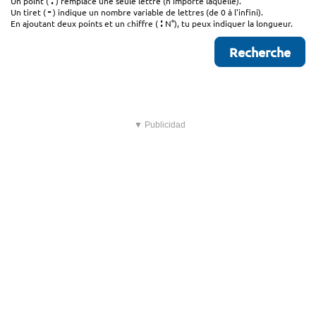
.
Un point (
) remplace une seule lettre (n'importe laquelle).
-
Un tiret (
) indique un nombre variable de lettres (de 0 à l'infini).
:
En ajoutant deux points et un chiffre (
N°), tu peux indiquer la longueur.
▼ Publicidad