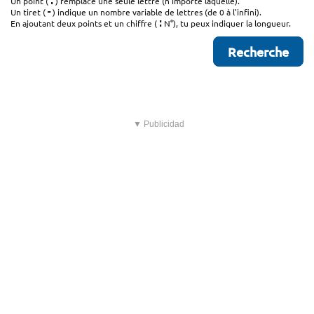
.
Un point (
) remplace une seule lettre (n'importe laquelle).
-
Un tiret (
) indique un nombre variable de lettres (de 0 à l'infini).
:
En ajoutant deux points et un chiffre (
N°), tu peux indiquer la longueur.
▼ Publicidad