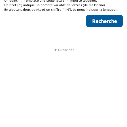
.
Un point (
) remplace une seule lettre (n'importe laquelle).
-
Un tiret (
) indique un nombre variable de lettres (de 0 à l'infini).
:
En ajoutant deux points et un chiffre (
N°), tu peux indiquer la longueur.
▼ Publicidad