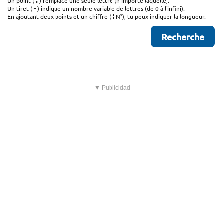
.
Un point (
) remplace une seule lettre (n'importe laquelle).
-
Un tiret (
) indique un nombre variable de lettres (de 0 à l'infini).
:
En ajoutant deux points et un chiffre (
N°), tu peux indiquer la longueur.
▼ Publicidad