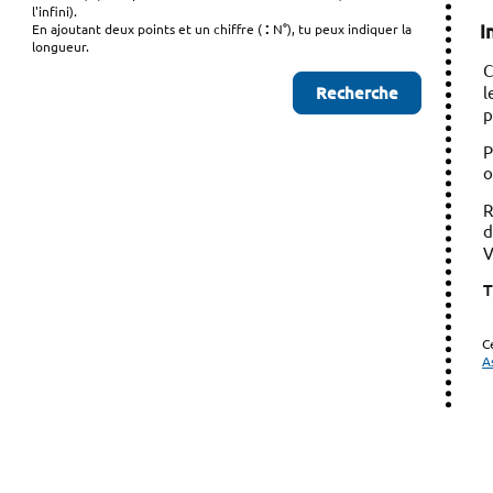
l'infini).
:
I
En ajoutant deux points et un chiffre (
N°), tu peux indiquer la
longueur.
C
l
p
P
o
R
d
V
T
C
A