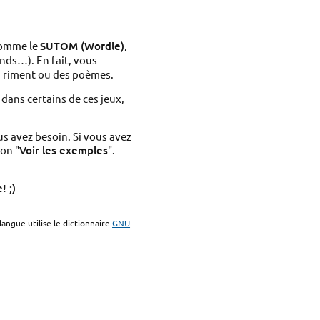
 comme le
SUTOM (Wordle)
,
ds…). En fait, vous
ui riment ou des poèmes.
dans certains de ces jeux,
us avez besoin. Si vous avez
on "
Voir les exemples
".
! ;)
langue utilise le dictionnaire
GNU