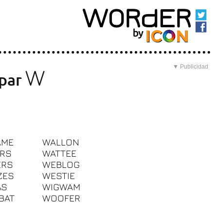
▼ Publicidad
W
 par
AME
WALLON
RS
WATTEE
ERS
WEBLOG
ZES
WESTIE
AS
WIGWAM
BAT
WOOFER