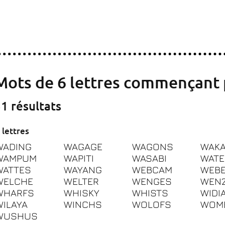
Mots de 6 lettres commençant
1 résultats
 lettres
WADING
WAGAGE
WAGONS
WAK
WAMPUM
WAPITI
WASABI
WATE
WATTES
WAYANG
WEBCAM
WEB
WELCHE
WELTER
WENGES
WEN
WHARFS
WHISKY
WHISTS
WIDI
WILAYA
WINCHS
WOLOFS
WOM
WUSHUS