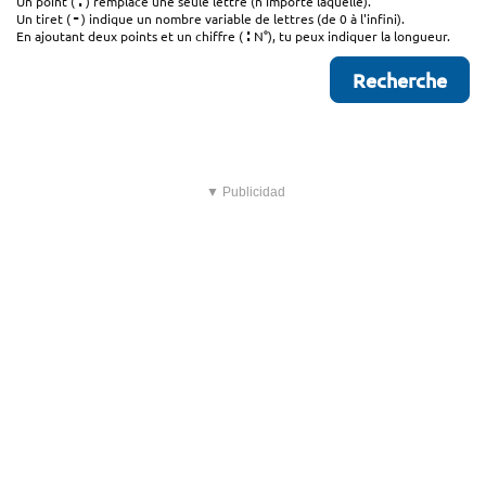
.
Un point (
) remplace une seule lettre (n'importe laquelle).
-
Un tiret (
) indique un nombre variable de lettres (de 0 à l'infini).
:
En ajoutant deux points et un chiffre (
N°), tu peux indiquer la longueur.
▼ Publicidad