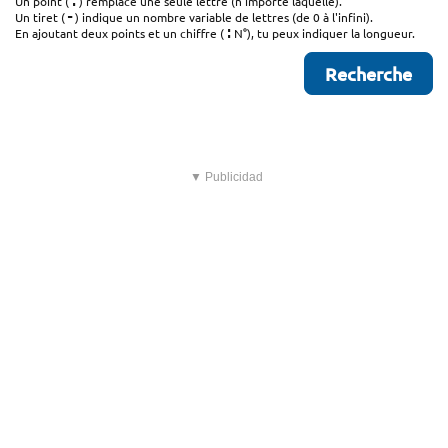
.
Un point (
) remplace une seule lettre (n'importe laquelle).
-
Un tiret (
) indique un nombre variable de lettres (de 0 à l'infini).
:
En ajoutant deux points et un chiffre (
N°), tu peux indiquer la longueur.
▼ Publicidad