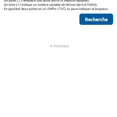
.
Un point (
) remplace une seule lettre (n'importe laquelle).
-
Un tiret (
) indique un nombre variable de lettres (de 0 à l'infini).
:
En ajoutant deux points et un chiffre (
N°), tu peux indiquer la longueur.
▼ Publicidad