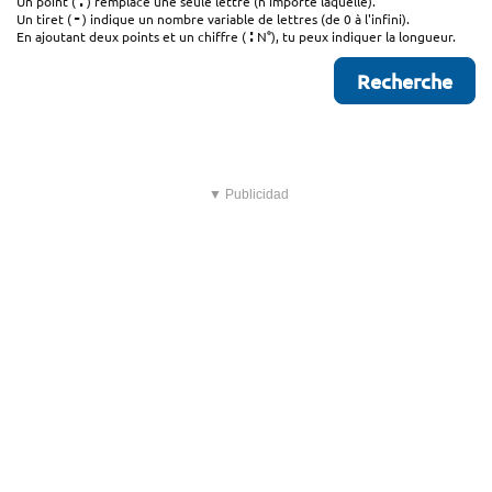
.
Un point (
) remplace une seule lettre (n'importe laquelle).
-
Un tiret (
) indique un nombre variable de lettres (de 0 à l'infini).
:
En ajoutant deux points et un chiffre (
N°), tu peux indiquer la longueur.
▼ Publicidad