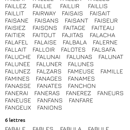
FAILLEZ
FAILLIE
FAILLIR
FAILLIS
FAILLIT
FAIRWAY
FAISAIS
FAISAIT
FAISANE
FAISANS
FAISANT
FAISEUR
FAISIEZ
FAISONS
FAITAGE
FAITEAU
FAITIER
FAITOUT
FAJITAS
FALACHA
FALAFEL
FALAISE
FALBALA
FALERNE
FALLAIT
FALLOIR
FALOTES
FALSAFA
FALUCHE
FALUNAI
FALUNAS
FALUNAT
FALUNEE
FALUNER
FALUNES
FALUNEZ
FALZARS
FAMEUSE
FAMILLE
FAMINES
FANAGES
FANAMES
FANASSE
FANATES
FANCHON
FANERAI
FANERAS
FANEREZ
FANEURS
FANEUSE
FANFANS
FANFARE
FANGEUX
FANIONS
6 lettres
FABALE
FABLES
FABULA
FABULE