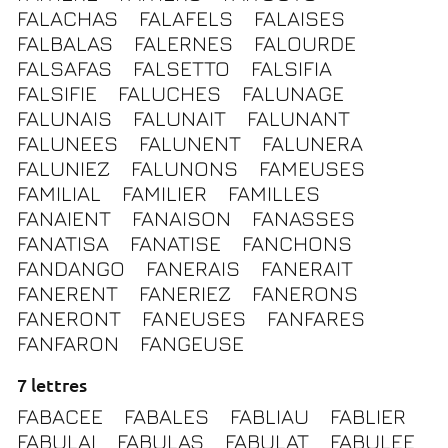
FALACHAS
FALAFELS
FALAISES
FALBALAS
FALERNES
FALOURDE
FALSAFAS
FALSETTO
FALSIFIA
FALSIFIE
FALUCHES
FALUNAGE
FALUNAIS
FALUNAIT
FALUNANT
FALUNEES
FALUNENT
FALUNERA
FALUNIEZ
FALUNONS
FAMEUSES
FAMILIAL
FAMILIER
FAMILLES
FANAIENT
FANAISON
FANASSES
FANATISA
FANATISE
FANCHONS
FANDANGO
FANERAIS
FANERAIT
FANERENT
FANERIEZ
FANERONS
FANERONT
FANEUSES
FANFARES
FANFARON
FANGEUSE
7 lettres
FABACEE
FABALES
FABLIAU
FABLIER
FABULAI
FABULAS
FABULAT
FABULEE