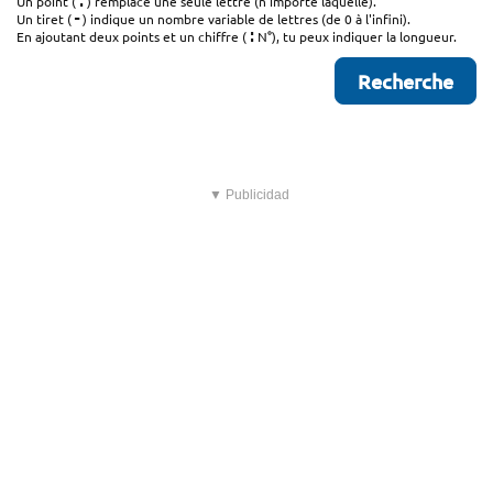
.
Un point (
) remplace une seule lettre (n'importe laquelle).
-
Un tiret (
) indique un nombre variable de lettres (de 0 à l'infini).
:
En ajoutant deux points et un chiffre (
N°), tu peux indiquer la longueur.
▼ Publicidad