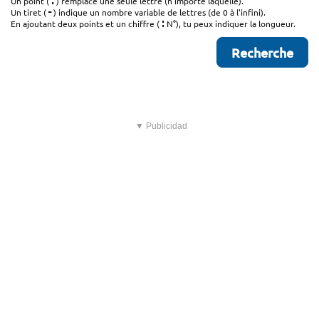
.
Un point (
) remplace une seule lettre (n'importe laquelle).
-
Un tiret (
) indique un nombre variable de lettres (de 0 à l'infini).
:
En ajoutant deux points et un chiffre (
N°), tu peux indiquer la longueur.
▼ Publicidad